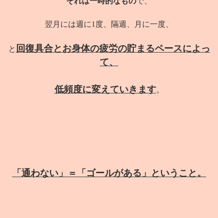
それは一時的なもの
で、
翌月には週に1度、隔週、月に一度、
回復具合とお身体の疲労の貯まるペースによっ
と
て、
低頻度に変えていきます
。
「通わない」＝「ゴールがある」ということ。