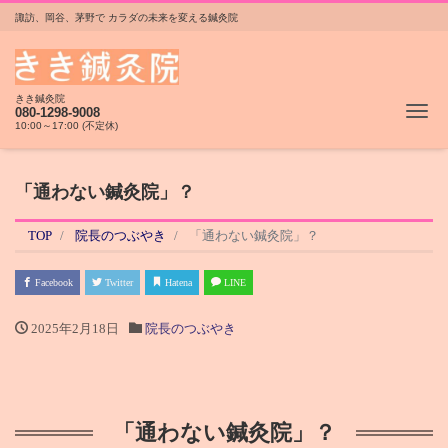
諏訪、岡谷、茅野で カラダの未来を変える鍼灸院
きき鍼灸院
Me
080-1298-9008
10:00～17:00 (不定休)
「通わない鍼灸院」？
TOP
院長のつぶやき
「通わない鍼灸院」？
Facebook
Twitter
Hatena
LINE
2025年2月18日
院長のつぶやき
「通わない鍼灸院」？