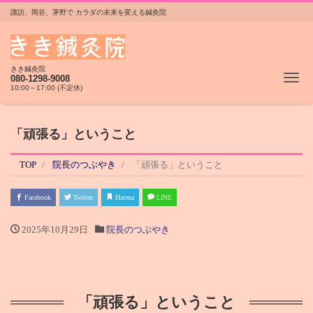
諏訪、岡谷、茅野で カラダの未来を変える鍼灸院
きき鍼灸院
Me
080-1298-9008
10:00～17:00 (不定休)
「頑張る」ということ
TOP
院長のつぶやき
「頑張る」ということ
Facebook
Twitter
Hatena
LINE
2025年10月29日
院長のつぶやき
「頑張る」ということ