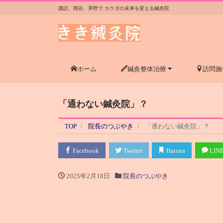
諏訪、岡谷、茅野で カラダの未来を変える鍼灸院
ホーム
鍼灸整体治療
訪問施
「通わない鍼灸院」？
TOP
院長のつぶやき
「通わない鍼灸院」？
Facebook
Twitter
Hatena
LIN
2025年2月18日
院長のつぶやき