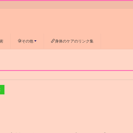
術
その他
身体のケアのリンク集
E