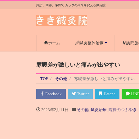
諏訪、岡谷、茅野で カラダの未来を変える鍼灸院
ホーム
鍼灸整体治療
訪問施
寒暖差が激しいと痛みが出やすい
TOP
その他
寒暖差が激しいと痛みが出やすい
Facebook
Twitter
Hatena
LIN
2023年2月11日
その他
,
鍼灸治療
,
院長のつぶやき