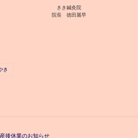
きき鍼灸院
院長 徳田麗早
やき
重要】産後休業のお知らせ