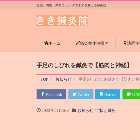
諏訪、岡谷、茅野で カラダの未来を変える鍼灸院
ホーム
鍼灸整体治療
訪問施
手足のしびれを鍼灸で【筋肉と神経】
TOP
お知らせ
手足のしびれを鍼灸で【筋肉と神
Facebook
Twitter
Hatena
LIN
2022年5月26日
お知らせ
,
症状と鍼灸