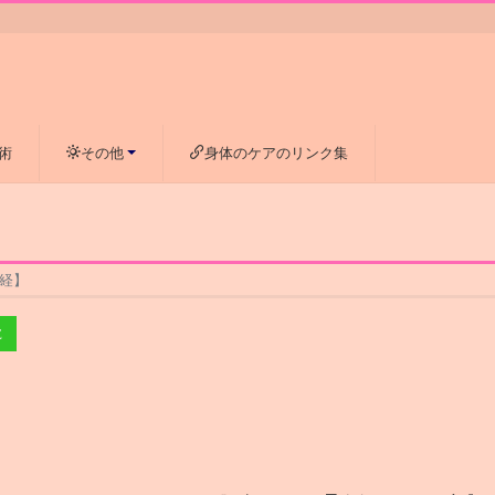
術
その他
身体のケアのリンク集
経】
E