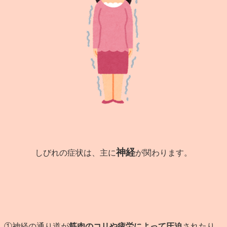
神経
しびれの症状は、主に
が関わります。
①神経の通り道が
筋肉のコリや疲労によって圧迫
されたり、