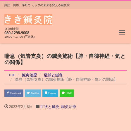
諏訪、岡谷、茅野で カラダの未来を変える鍼灸院
きき鍼灸院
Me
080-1298-9008
10:00～17:00 (不定休)
喘息（気管支炎）の鍼灸施術【肺・自律神経・気と
の関係】
TOP
鍼灸治療
症状と鍼灸
喘息（気管支炎）の鍼灸施術【肺・自律神経・気との関係】
Facebook
Twitter
Hatena
LINE
2022年2月8日
症状と鍼灸
,
鍼灸治療